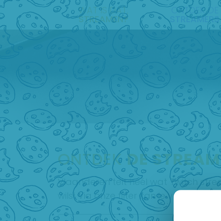
WAT IS DAT,
ONTDEK DE
STREAMEN?
STREAMERS
ONTDEK
DE STREAM
Vlaanderen telt héél wat Twitch stre
wils! Via onze filter kan je verder uits