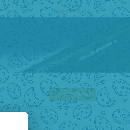
STREAMER
STREAMER
EVENTS
KENNISBANK
TOEVOEGEN
n in heel wat talen. Voor ieder wat
lezier!