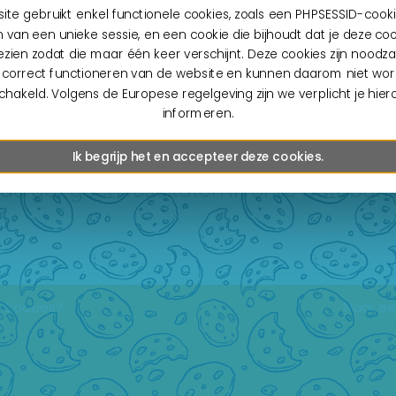
tent
So
te gebruikt enkel functionele cookies, zoals een PHPSESSID-cooki
van een unieke sessie, en een cookie die bijhoudt dat je deze co
ames
Creative
N
ezien zodat die maar één keer verschijnt. Deze cookies zijn noodzak
ust chatting
Music
N
 correct functioneren van de website en kunnen daarom niet wo
chakeld. Volgens de Europese regelgeving zijn we verplicht je hier
informeren.
 gat in de markt gevonden!
Ik begrijp het en accepteer deze cookies.
erde gaf geen resultaten in onze databank
Cookies?
Naar ee