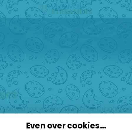
ERS
amers, die heel wat verschillende content aanbiede
orteren welke content het best bij jou past. Veel kijkp
Even over cookies...