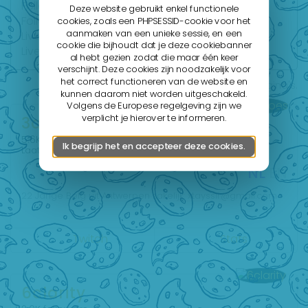
Follows
Deze website gebruikt enkel functionele
Follows
cookies, zoals een PHPSESSID-cookie voor het
aanmaken van een unieke sessie, en een
Live
cookie die bijhoudt dat je deze cookiebanner
Live
al hebt gezien zodat die maar één keer
verschijnt. Deze cookies zijn noodzakelijk voor
het correct functioneren van de website en
We tellen 270 streamers, over 12 pagina's.
kunnen daarom niet worden uitgeschakeld.
Volgens de Europese regelgeving zijn we
verplicht je hierover te informeren.
3atroes
5.6K followers
Ik begrijp het en accepteer deze cookies.
Laatst live: 58 min geleden
NL
EN
22 Jarige Belg uit Antwerpen zakelijk: xtayssir@gmail.com
Twitch
Stats
6clarity